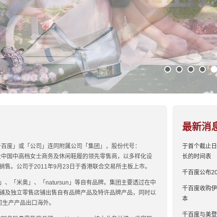
最新消
百度」或「公司」连同附属公司「集团」，股份代号：
于首个截止日
商及中国中高档女士商务及休闲鞋履的领先零售商，以多样化设
长的时间表
售。公司于2011年9月23日于香港联合交易所主板上市。
千百度公布2
「米奥」、「natursun」等自有品牌。集团主要透过在中
千百度收购伊
铺及独立零售店铺出售自有品牌产品及特许品牌产品，同时以
本
司生产产品出口海外。
千百度与美登