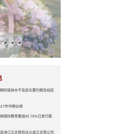
息
期的接纳水平及延长要约期及经延
017年中期业绩
顿国际教育集团45.78%已发行股
亚洲订立合营协议以成立合营公司